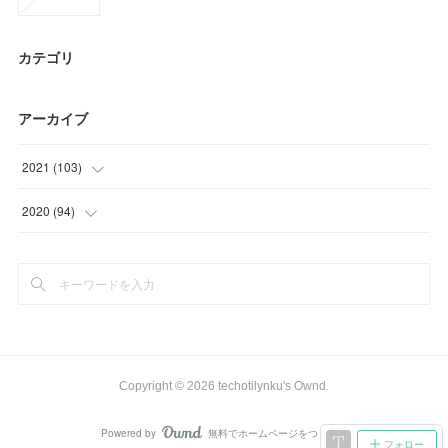
カテゴリ
アーカイブ
2021
(
103
)
(
26
)
2020
(
94
)
(
30
)
(
12
)
(
23
)
(
37
)
(
24
)
(
15
)
(
30
)
Copyright ©
2026
techotilynku's Ownd
.
Powered by
無料でホームページをつくろう
AmebaOwnd
フォロー