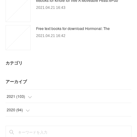
eBooks for kindle for free A Moveable Feast ePub
2021.04.21 16:43
Free text books for download Hormonal: The
2021.04.21 16:42
カテゴリ
アーカイブ
2021
(
103
)
(
26
)
2020
(
94
)
(
30
)
(
12
)
(
23
)
(
37
)