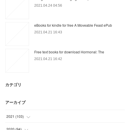
2021.04.24 04:56
eBooks for kindle for free A Moveable Feast ePub
2021.04.21 16:43
Free text books for download Hormonal: The
2021.04.21 16:42
カテゴリ
アーカイブ
2021
(
103
)
(
26
)
2020
(
94
)